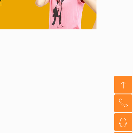
ꁸ
ꂅ
回到顶部
ꁗ
15120026409