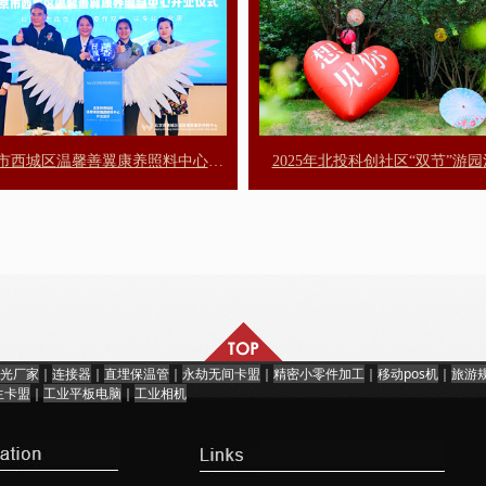
市西城区温馨善翼康养照料中心开
2025年北投科创社区“双节”游
业仪式
光厂家
｜
连接器
｜
直埋保温管
｜
永劫无间卡盟
｜
精密小零件加工
｜
移动pos机
｜
旅游
生卡盟
｜
工业平板电脑
｜
工业相机