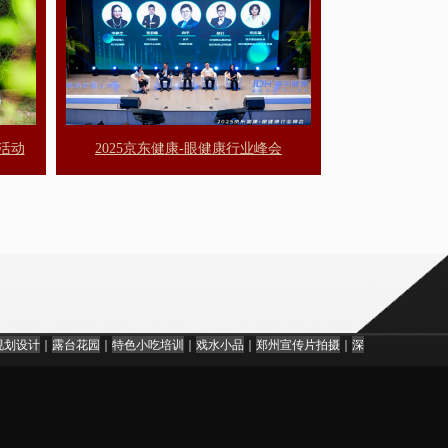
园活动
2025京东健康-眼健康行业峰会
规划设计
｜
露台花园
｜
特色小吃培训
｜
戏水小品
｜
郑州宣传片拍摄
｜
深