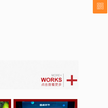
ꀥ
QQ客服
微信二维码