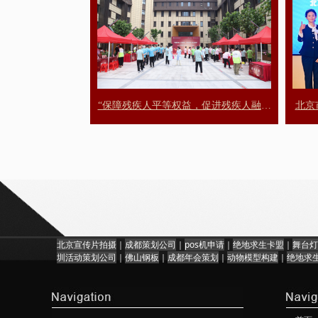
“保障残疾人平等权益，促进残疾人融合
北京
发展”——2026年5月17日第三十六次全
国助残日暨丰台区温馨萱阳康养照料中
心社会开放日
北京宣传片拍摄
｜
成都策划公司
｜
pos机申请
｜
绝地求生卡盟
｜
舞台灯
圳活动策划公司
｜
佛山钢板
｜
成都年会策划
｜
动物模型构建
｜
绝地求