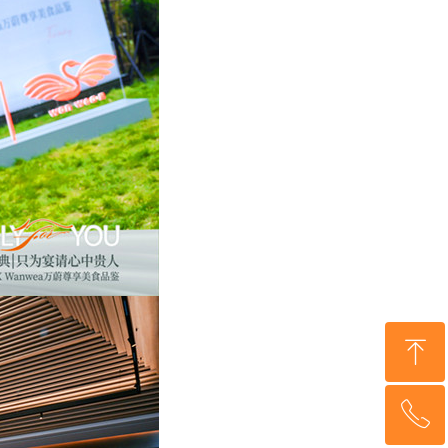
ꁸ
ꂅ
回到顶部