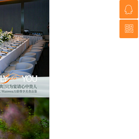
ꁗ
15120026409
ꀥ
QQ客服
微信二维码