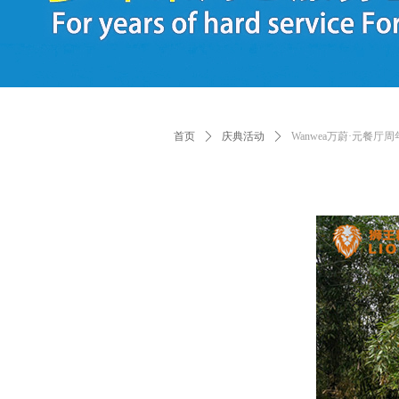
首页
ꄲ
庆典活动
ꄲ
Wanwea万蔚·元餐厅