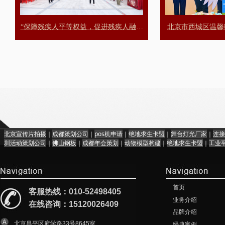
“保障残疾人平等权益，促进残疾人融合
北京市西城区温馨
发展”——2026年5月17日第三十六次全
业
国助残日暨丰台区温馨萱阳康养照料中
心社会开放日
北京宣传片拍摄
｜
成都策划公司
｜
pos机申请
｜
绝地求生卡盟
｜
舞台灯光厂家
｜
连接
圳活动策划公司
｜
佛山钢板
｜
成都年会策划
｜
动物模型构建
｜
绝地求生卡盟
｜
工业
首页
客服热线：010-52498405
业务介绍
在线咨询：15120026409
品牌介绍
北京昌平区府学路33号8645室
经典案例