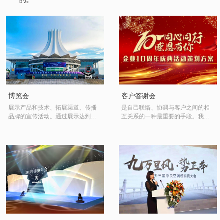
博览会
客户答谢会
展示产品和技术、拓展渠道、传播
是自己联络、协调与客户之间的相
品牌的宣传活动。通过展示达到产
互关系的一种最重要的手段。我们
品、服务、信息交流的形式。我们
可以为发布会提供整体的策划、营
可以为您在最短的时间、最小的空
销、布置及邀请一些一线媒体进行
间里，用最少的成本做出最大生意
宣传。
的活动。